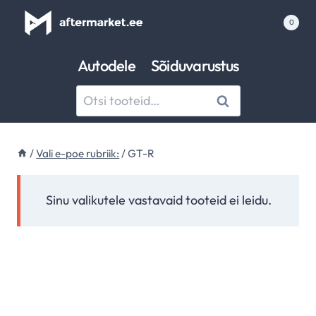
Skip
0
to
content
Autodele
Sõiduvarustus
Otsi:
Otsi
/
Vali e-poe rubriik:
/
GT-R
Sinu valikutele vastavaid tooteid ei leidu.