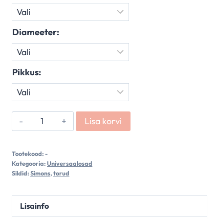
€59.00
Diameeter:
Pikkus:
Sirged
Lisa korvi
torud
kogus
Tootekood:
-
Kategooria:
Universaalosad
Sildid:
Simons
,
torud
Lisainfo