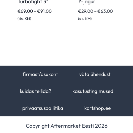
Turbotight 3″
Y-jagur
Hinnavahemik:
Hinnavah
€
69.00
–
€
91.00
€
29.00
–
€
63.00
€69.00
€29.00
(sis. KM)
(sis. KM)
kuni
kuni
€91.00
€63.00
firmast/asukoht
võta ühendust
kuidas tellida?
kasutustingimused
privaatsuspoliitika
kartshop.ee
Copyright Aftermarket Eesti 2026