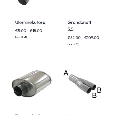
Üleminekutoru
Grandonett
3,5″
Hinnavahemik:
€
5.00
–
€
18.00
€5.00
Hinnavah
(sis. KM)
€
82.00
–
€
109.00
kuni
€82.00
(sis. KM)
€18.00
kuni
€109.00