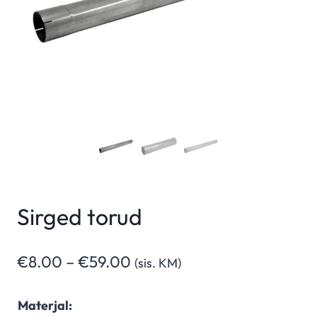
Sirged torud
Hinnavahemik:
€
8.00
–
€
59.00
(sis. KM)
€8.00
Materjal:
kuni