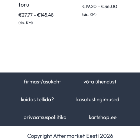
toru
Hinnavahe
€
19.20
–
€
36.00
€19.20
Hinnavahemik:
€
27.77
–
€
145.48
(sis. KM)
kuni
€27.77
(sis. KM)
€36.00
kuni
€145.48
firmast/asukoht
võta ühendust
kuidas tellida?
kasutustingimused
privaatsuspoliitika
kartshop.ee
Copyright Aftermarket Eesti 2026