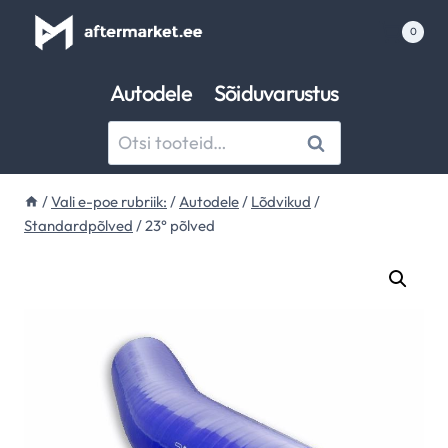
Skip
0
to
content
Autodele
Sõiduvarustus
Otsi:
Otsi
/
Vali e-poe rubriik:
/
Autodele
/
‌Lõdvikud
/
Standardpõlved
/
23° põlved