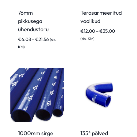
76mm
Terasarmeeritud
pikkusega
voolikud
ühendustoru
Hinnavahe
€
12.00
–
€
35.00
€12.00
Hinnavahemik:
€
6.08
–
€
21.56
(sis. KM)
(sis.
kuni
€6.08
KM)
€35.00
kuni
€21.56
1000mm sirge
135° põlved