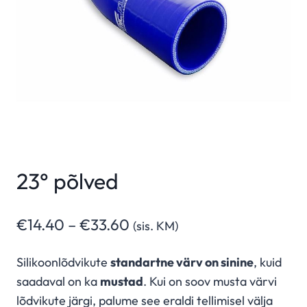
23° põlved
Hinnavahemik:
€
14.40
–
€
33.60
(sis. KM)
€14.40
Silikoonlõdvikute
standartne värv on sinine
, kuid
kuni
saadaval on ka
mustad
. Kui on soov musta värvi
€33.60
lõdvikute järgi, palume see eraldi tellimisel välja