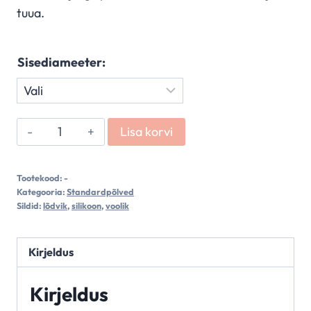
tuua.
Sisediameeter:
23°
Lisa korvi
põlved
kogus
Tootekood:
-
Kategooria:
Standardpõlved
Sildid:
lõdvik
,
silikoon
,
voolik
Kirjeldus
Kirjeldus